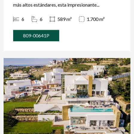
más altos estándares, esta impresionante...
6
6
589 m²
1.700 m²
809-00641P